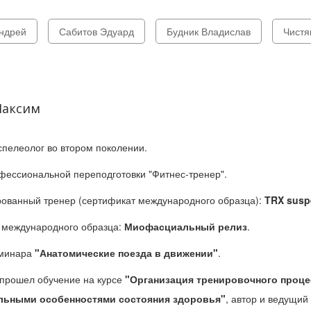
ндрей
Сабитов Эдуард
Будник Владислав
Чистя
Максим
спелеолог во втором поколении.
ессиональной переподготовки "Фитнес-тренер".
ованный тренер (сертификат международного образца):
TRX suspe
 международного образца:
Миофасциальный релиз
.
еминара
"Анатомические поезда в движении"
.
 прошел обучение на курсе
"Организация тренировочного процес
льными особенностями состояния здоровья"
, автор и ведущий