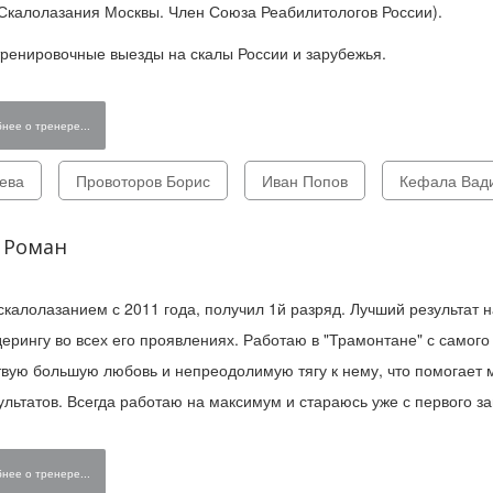
калолазания Москвы. Член Союза Реабилитологов России).
ренировочные выезды на скалы России и зарубежья.
нее о тренере...
ева
Провоторов Борис
Иван Попов
Кефала Вад
 Роман
калолазанием с 2011 года, получил 1й разряд. Лучший результат на
ерингу во всех его проявлениях. Работаю в "Трамонтане" с самог
твую большую любовь и непреодолимую тягу к нему, что помогает 
ультатов. Всегда работаю на максимум и стараюсь уже с первого з
нее о тренере...