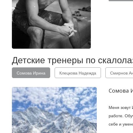
Детские тренеры по скалол
Сомова Ирина
Клецкова Надежда
Смирнов А
Сомова 
Меня зовут 
работе. Обу
себе и умен