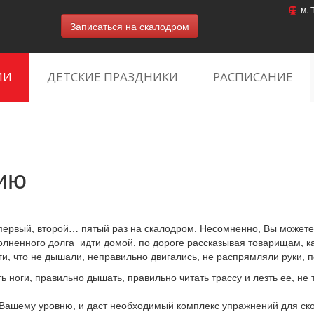
м. 
Записаться на скалодром
ИИ
ДЕТСКИЕ ПРАЗДНИКИ
РАСПИСАНИЕ
ию
первый, второй… пятый раз на скалодром. Несомненно, Вы можете п
полненного долга идти домой, по дороге рассказывая товарищам, 
оги, что не дышали, неправильно двигались, не распрямляли руки, 
ь ноги, правильно дышать, правильно читать трассу и лезть ее, не
Вашему уровню, и даст необходимый комплекс упражнений для ско