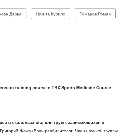
кова Дарья
Никита Курило
Романов Роман
nsion training course
и
TRX Sports Medicine Course
.
са в скалолазании, для групп, занимающихся с
 Григорий Жежа (Врач-реабилитолог. Член научной группы