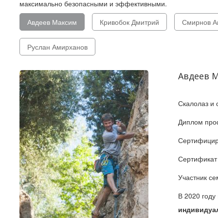
максимально безопасными и эффективными.
Авдеев Максим
Кривобок Дмитрий
Смирнов А
Руслан Амирханов
Авдеев 
Скалолаз и 
Диплом проф
Сертифицир
Сертификат
Участник с
В 2020 году
индивидуа