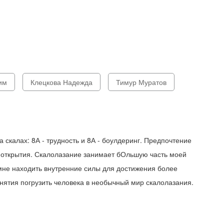
им
Клецкова Надежда
Тимур Муратов
 скалах: 8А - трудность и 8А - боулдеринг. Предпочтение
о открытия. Скалолазание занимает бОльшую часть моей
мне находить внутренние силы для достижения более
анятия погрузить человека в необычный мир скалолазания.