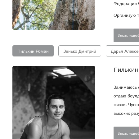
Федерации С
Организую т
Узнать подроб
Пилькин Роман
Зенько Дмитрий
Дарья Алексе
Пилькин
Занимаюсь с
отдаю боулд
жизни. Чувс
высоких рез
Узнать подроб