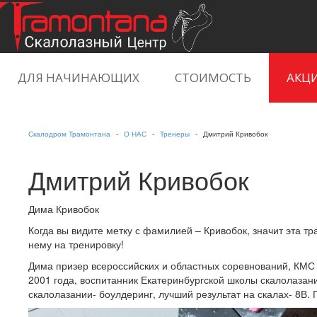
ДЛЯ НАЧИНАЮЩИХ
СТОИМОСТЬ
АКЦ
ЕЩЁ
Скалодром Трамонтана
О НАС
Тренеры
Дмитрий Кривобок
Дмитрий Кривобок
Дима Кривобок
Когда вы видите метку с фамилией – Кривобок, значит эта тр
нему на тренировку!
Дима призер всероссийских и областных соревнований, КМС (
2001 года, воспитанник Екатеринбургской школы скалолазан
скалолазании- боулдеринг, лучший результат на скалах- 8В. 