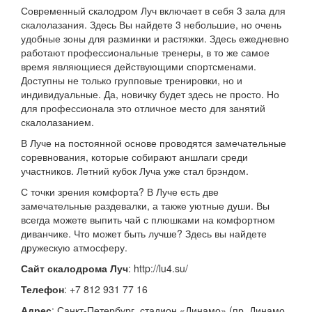
Современный скалодром Луч включает в себя 3 зала для
скалолазания. Здесь Вы найдете 3 небольшие, но очень
удобные зоны для разминки и растяжки. Здесь ежедневно
работают профессиональные тренеры, в то же самое
время являющиеся действующими спортсменами.
Доступны не только групповые тренировки, но и
индивидуальные. Да, новичку будет здесь не просто. Но
для профессионала это отличное место для занятий
скалолазанием.
В Луче на постоянной основе проводятся замечательные
соревнования, которые собирают аншлаги среди
участников. Летний кубок Луча уже стал брэндом.
С точки зрения комфорта? В Луче есть две
замечательные раздевалки, а также уютные души. Вы
всегда можете выпить чай с плюшками на комфортном
диванчике. Что может быть лучше? Здесь вы найдете
дружескую атмосферу.
Сайт скалодрома Луч
: http://lu4.su/
Телефон
: +7 812 931 77 16
Адрес
: Санкт-Петербург, стадион «Динамо» (пр. Динамо