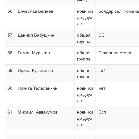
56
Вячеслав Беляев
новички
Болдер зал Тюмень
до двух
лет
57
Даниил Бабушкин
общая
СС
группа
58
Роман Мурыгин
общая
Северная стена
группа
59
Ирина Кузьменко
общая
Lu4
группа
60
Никита Талалайкин
новички
нет
до двух
лет
61
Михаил Аввакумов
новички
Ссп
до двух
лет