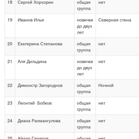
18
Сергей Хорхорин
общая
нет
группа
19
Иванов Илья
новички
Северная стена
до двух
лет
20
Екатерина Степанова
общая
нет
группа
21
Аля Дильдина
новички
нет
до двух
лет
22
Димонстр Загороднов
общая
Ночной
группа
23
Леонтий Бобков
общая
нет
группа
24
Диана Рахмангулова
общая
нет
группа
25
Айдар Гарипов
общая
нет