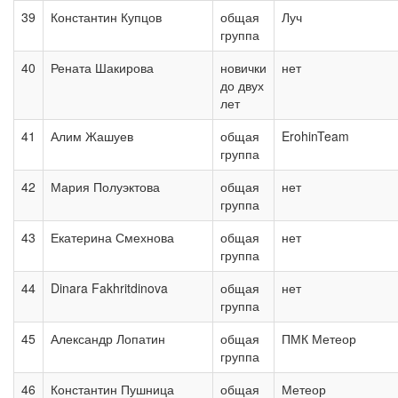
39
Константин Купцов
общая
Луч
группа
40
Рената Шакирова
новички
нет
до двух
лет
41
Алим Жашуев
общая
ErohinTeam
группа
42
Мария Полуэктова
общая
нет
группа
43
Екатерина Смехнова
общая
нет
группа
44
Dinara Fakhritdinova
общая
нет
группа
45
Александр Лопатин
общая
ПМК Метеор
группа
46
Константин Пушница
общая
Метеор