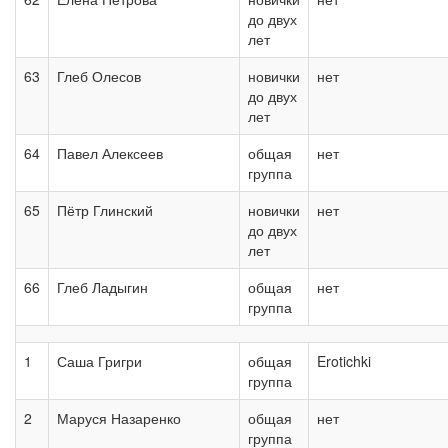
до двух
лет
63
Глеб Олесов
новички
нет
до двух
лет
64
Павел Алексеев
общая
нет
группа
65
Пётр Глинский
новички
нет
до двух
лет
66
Глеб Ладыгин
общая
нет
группа
1
Саша Григри
общая
Erotichki
группа
2
Маруся Назаренко
общая
нет
группа