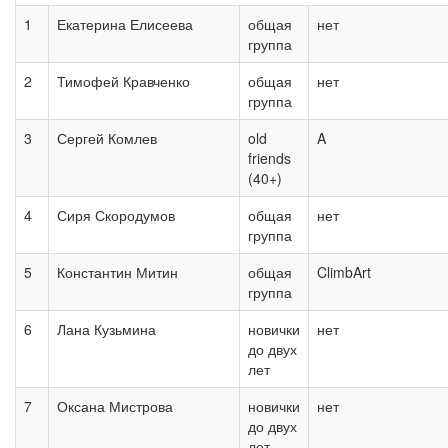
1
Екатерина Елисеева
общая
нет
группа
2
Тимофей Кравченко
общая
нет
группа
3
Сергей Комлев
old
A
friends
(40+)
4
Сиря Скородумов
общая
нет
группа
5
Константин Митин
общая
ClimbArt
группа
6
Лана Кузьмина
новички
нет
до двух
лет
7
Оксана Мистрова
новички
нет
до двух
лет