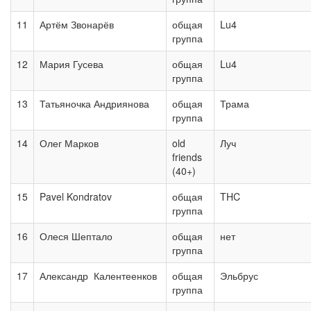
11
Артём Звонарёв
общая
Lu4
группа
12
Мария Гусева
общая
Lu4
группа
13
Татьяночка Андриянова
общая
Трама
группа
14
Олег Марков
old
Луч
friends
(40+)
15
Pavel Kondratov
общая
THC
группа
16
Олеся Шептало
общая
нет
группа
17
Александр Калентеенков
общая
Эльбрус
группа