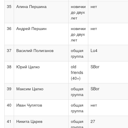
35
Алина Першина
новички
нет
до двух
лет
36
Андрей Першин
новички
нет
до двух
лет
37
Василий Полиганов
общая
Lu4
группа
38
Юрий Цапко
old
SBor
friends
(40+)
39
Максим Цапко
общая
SBor
группа
40
Иван Чупятов
общая
нет
группа
41
Никита Царев
общая
27
группа