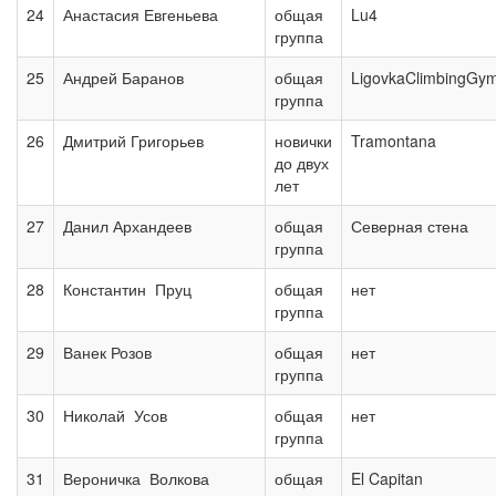
24
Анастасия Евгеньева
общая
Lu4
группа
25
Андрей Баранов
общая
LigovkaClimbingGy
группа
26
Дмитрий Григорьев
новички
Tramontana
до двух
лет
27
Данил Архандеев
общая
Северная стена
группа
28
Константин Пруц
общая
нет
группа
29
Ванек Розов
общая
нет
группа
30
Николай Усов
общая
нет
группа
31
Вероничка Волкова
общая
El Capitan