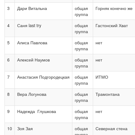
3
Дари Витальна
общая
Горняк конечно же
группа
4
Саня last try
общая
Гастонский Хват
группа
5
Алиса Павлова
общая
нет
группа
6
Алексей Наумов
общая
нет
группа
7
Анастасия Подгородецкая
общая
ИТМО
группа
8
Вера Логунова
общая
Трамонтана
группа
9
Надежда Глушкова
общая
нет
группа
10
Зоя Зая
общая
Северная стена
группа