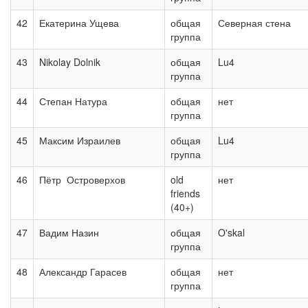
42
Екатерина Ущева
общая
Северная стена
группа
43
Nikolay Dolnik
общая
Lu4
группа
44
Степан Натура
общая
нет
группа
45
Максим Израилев
общая
Lu4
группа
46
Пётр Островерхов
old
нет
friends
(40+)
47
Вадим Назин
общая
O'skal
группа
48
Александр Гарасев
общая
нет
группа