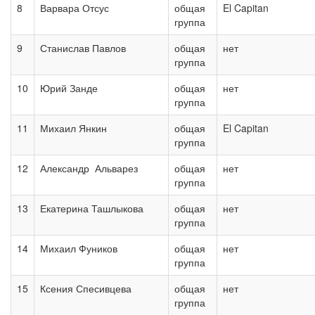
8
Варвара Отсус
общая
El Capitan
группа
9
Станислав Павлов
общая
нет
группа
10
Юрий Занде
общая
нет
группа
11
Михаил Янкин
общая
El Capitan
группа
12
Александр Альварез
общая
нет
группа
13
Екатерина Ташлыкова
общая
нет
группа
14
Михаил Фуников
общая
нет
группа
15
Ксения Спесивцева
общая
нет
группа