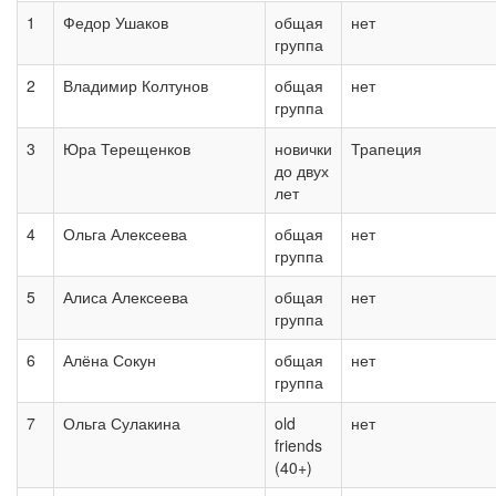
1
Федор Ушаков
общая
нет
группа
2
Владимир Колтунов
общая
нет
группа
3
Юра Терещенков
новички
Трапеция
до двух
лет
4
Ольга Алексеева
общая
нет
группа
5
Алиса Алексеева
общая
нет
группа
6
Алёна Сокун
общая
нет
группа
7
Ольга Сулакина
old
нет
friends
(40+)