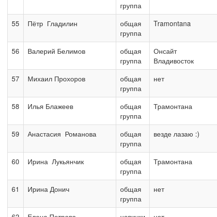
группа
55
Пётр Гладилин
общая
Tramontana
группа
56
Валерий Белимов
общая
Онсайт
группа
Владивосток
57
Михаил Прохоров
общая
нет
группа
58
Илья Блажеев
общая
Трамонтана
группа
59
Анастасия Романова
общая
везде лазаю :)
группа
60
Ирина Лукьянчик
общая
Трамонтана
группа
61
Ирина Донич
общая
нет
группа
62
Елена Петрова
новички
нет