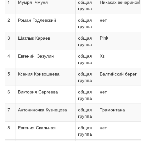
1
Мумря Чмуня
общая
Никаких вечеринок!
группа
2
Роман Годлевский
общая
нет
группа
3
Шатлык Караев
общая
Pink
группа
4
Евгений Зазулин
общая
Хз
группа
5
Ксения Кривошеева
общая
Балтийский берег
группа
6
Виктория Сергеева
общая
нет
группа
7
Антониночка Кузнецова
общая
Трамонтана
группа
8
Евгения Скальная
общая
нет
группа