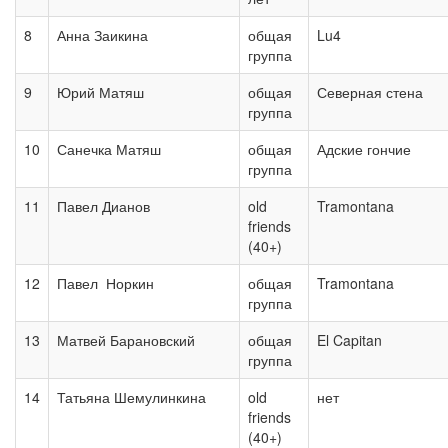
8
Анна Заикина
общая
Lu4
группа
9
Юрий Матяш
общая
Северная стена
группа
10
Санечка Матяш
общая
Адские гончие
группа
11
Павел Дианов
old
Tramontana
friends
(40+)
12
Павел Норкин
общая
Tramontana
группа
13
Матвей Барановский
общая
El Capitan
группа
14
Татьяна Шемулинкина
old
нет
friends
(40+)