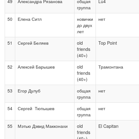
49
Александра Рязанова
общая
Lu4
группа
50
Елена Ситл
новички
нет
до двух
лет
51
Сергей Беляев
old
Top Point
friends
(40+)
52
Алексей Барышев
old
Трамонтана
friends
(40+)
53
Егор Дулуб
общая
нет
группа
54
Сергей Тюпышев
общая
нет
группа
55
Мэтью Дэвид Макконахи
old
El Capitan
friends
(40+)